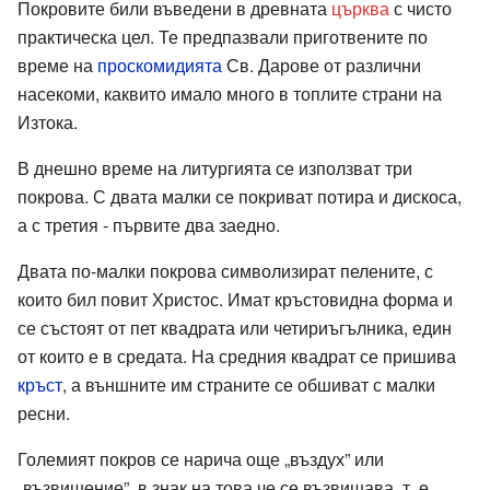
Покровите били въведени в древната
църква
с чисто
практическа цел. Те предпазвали приготвените по
време на
проскомидията
Св. Дарове от различни
насекоми, каквито имало много в топлите страни на
Изтока.
В днешно време на литургията се използват три
покрова. С двата малки се покриват потира и дискоса,
а с третия - първите два заедно.
Двата по-малки покрова символизират пелените, с
които бил повит Христос. Имат кръстовидна форма и
се състоят от пет квадрата или четириъгълника, един
от които е в средата. На средния квадрат се пришива
кръст
, а външните им страните се обшиват с малки
ресни.
Големият покров се нарича още „въздух” или
„възвишение”, в знак на това че се възвишава, т. е.