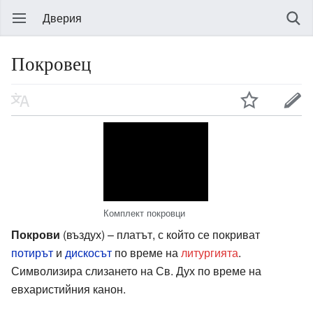
Дверия
Покровец
Комплект покровци
Покрови
(въздух) – платът, с който се покриват
потирът
и
дискосът
по време на
литургията
.
Символизира слизането на Св. Дух по време на
евхаристийния канон.