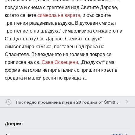
повдига и снема с трептения над Светите Дарове,
когато се чете
символа на вярата
, и със своите
трептения раздвижва въздуха. В духовен смисъл
трептението на „въздуха” символизира слизането на
Св. Дух върху Св. Дарове. Самият „въздух”
символизира камъка, поставен над гроба на
Спасителя. Въвеждането на големия покров се
приписва на св.
Сава Освещени
. „Въздухът” има
форма на голям четириъгълник с пришити кръст в
средата и малки ресни по краищата.
от
Stmitrophan
Последно променена преди 20 години
Дверия