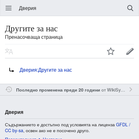
Дверия
Другите за нас
Пренасочваща страница
Пренасочване към:
Дверия:Другите за нас
от
WikiSysop
Последно променена преди 20 години
Дверия
Съдържанието е достъпно под условията на лиценза
GFDL /
CC by-sa
, освен ако не е посочено друго.
Поверителност
Настолна