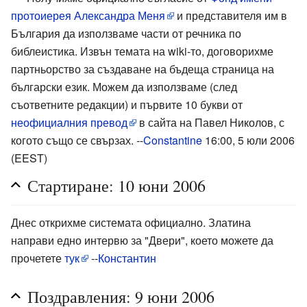
протоиерея Александра Меня
и представителя им в
България да използваме части от речника по
библеистика. Извън темата на wiki-то, договорихме
партньорство за създаване на бъдеща страница на
български език. Можем да използваме (след
съответните редакции) и първите 10 букви от
неофициалния превод
в сайта на Павел Николов, с
когото също се свързах. --
Constantine
16:00, 5 юли 2006
(EEST)
Стартиране: 10 юни 2006
Днес открихме системата официално. Златина
направи едно интервю за "Двери", което можете да
прочетете
тук
--
Константин
Поздравления: 9 юни 2006