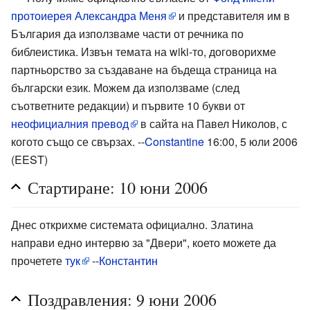
протоиерея Александра Меня
и представителя им в
България да използваме части от речника по
библеистика. Извън темата на wiki-то, договорихме
партньорство за създаване на бъдеща страница на
български език. Можем да използваме (след
съответните редакции) и първите 10 букви от
неофициалния превод
в сайта на Павел Николов, с
когото също се свързах. --
Constantine
16:00, 5 юли 2006
(EEST)
Стартиране: 10 юни 2006
Днес открихме системата официално. Златина
направи едно интервю за "Двери", което можете да
прочетете
тук
--
Константин
Поздравления: 9 юни 2006