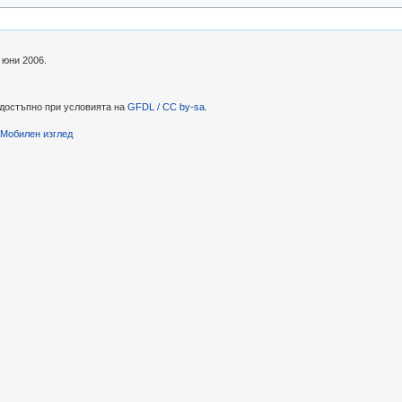
 юни 2006.
 достъпно при условията на
GFDL / CC by-sa
.
Мобилен изглед