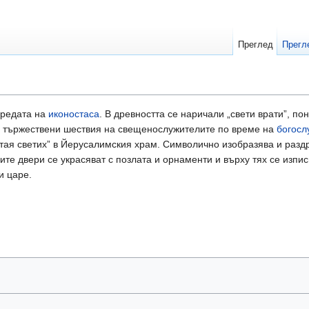
Преглед
Прегл
средата на
иконостаса
. В древността се наричали „свети врати”, п
а тържествени шествия на свещенослужителите по време на
богосл
eтая свeтих” в Йерусалимския храм. Символично изобразява и разд
ите двери се украсяват с позлата и орнаменти и върху тях се изпи
и царе.