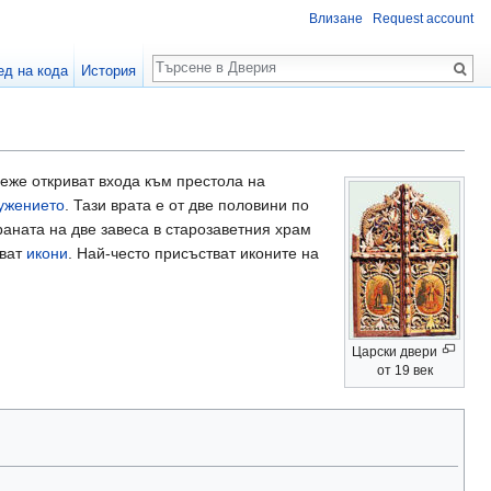
Влизане
Request account
Търсене
ед на кода
История
онеже откриват входа към престола на
ужението
. Тази врата е от две половини по
раната на две завеса в старозаветния храм
сват
икони
. Най-често присъстват иконите на
Царски двери
от 19 век