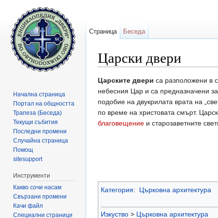
Страница
Беседа
Царски двери
Направо към:
навигация
,
търсене
Царските двери
са разположени в 
небесния Цар и са предназначени з
Начална страница
подобие на двукрилата врата на „св
Портал на общността
по време на христовата смърт. Царск
Трапеза (Беседа)
Текущи събития
благовещение
и старозаветните свет
Последни промени
Случайна страница
Помощ
sitesupport
Инструменти
Какво сочи насам
Категория
:
Църковна архитектура
Свързани промени
Качи файл
Изкуство
>
Църковна архитектура
Специални страници